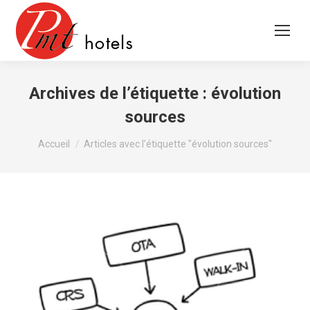
Archives de l’étiquette :
évolution
sources
Vous êtes ici :
Accueil
Articles avec l’étiquette "évolution sources"