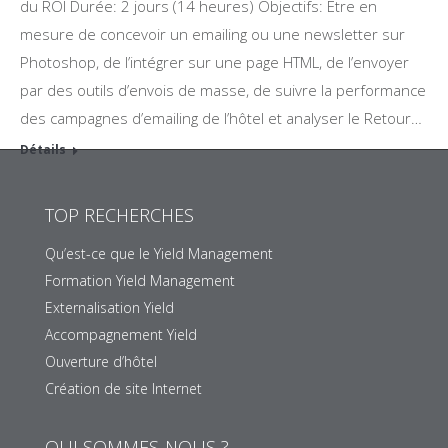
du ROI Durée: 2 jours (14 heures) Objectifs: Etre en
mesure de concevoir un emailing ou une newsletter sur
Photoshop, de l’intégrer sur une page HTML, de l’envoyer
par des outils d’envois de masse, de suivre la performance
des campagnes d’emailing de l’hôtel et analyser le Retour…
Détails
TOP RECHERCHES
Qu’est-ce que le Yield Management
Formation Yield Management
Externalisation Yield
Accompagnement Yield
Ouverture d’hôtel
Création de site Internet
QUI SOMMES-NOUS ?