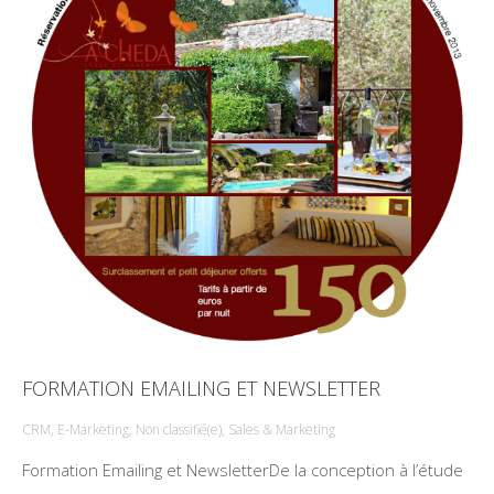
FORMATION EMAILING ET NEWSLETTER
CRM
,
E-Marketing
,
Non classifié(e)
,
Sales & Marketing
Formation Emailing et NewsletterDe la conception à l’étude