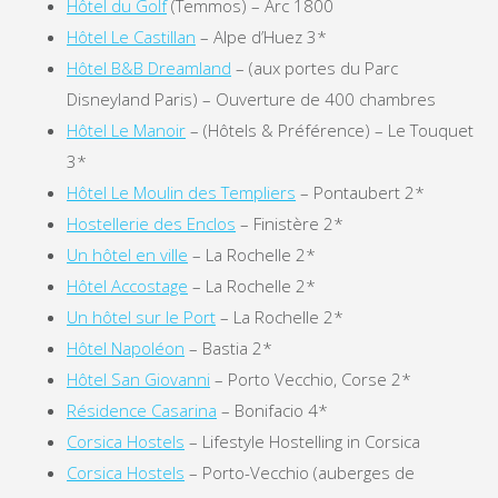
Hôtel du Golf
(Temmos) – Arc 1800
Hôtel Le Castillan
– Alpe d’Huez 3*
Hôtel B&B Dreamland
– (aux portes du Parc
Disneyland Paris) – Ouverture de 400 chambres
Hôtel Le Manoir
– (Hôtels & Préférence) – Le Touquet
3*
Hôtel Le Moulin des Templiers
– Pontaubert 2*
Hostellerie des Enclos
– Finistère 2*
Un hôtel en ville
– La Rochelle 2*
Hôtel Accostage
– La Rochelle 2*
Un hôtel sur le Port
– La Rochelle 2*
Hôtel Napoléon
– Bastia 2*
Hôtel San Giovanni
– Porto Vecchio, Corse 2*
Résidence Casarina
– Bonifacio 4*
Corsica Hostels
– Lifestyle Hostelling in Corsica
Corsica Hostels
– Porto-Vecchio (auberges de