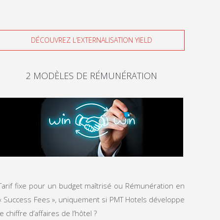
DÉCOUVREZ L’EXTERNALISATION YIELD
2 MODÈLES DE RÉMUNÉRATION
Tarif fixe pour un budget maîtrisé ou Rémunération en
« Success Fees », uniquement si PMT Hotels développe
le chiffre d’affaires de l’hôtel ?