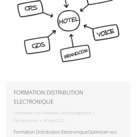
FORMATION DISTRIBUTION
ELECTRONIQUE
Distribution
,
Non classifié(e)
,
Yield Management
Par
pmt-admin
18 août 2023
Formation Distribution ElectroniqueOptimiser vos