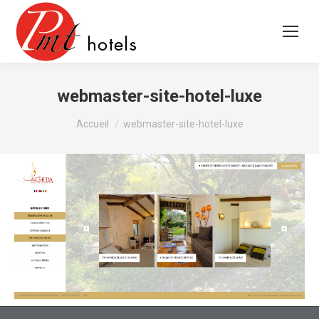
webmaster-site-hotel-luxe
Vous êtes ici :
Accueil
webmaster-site-hotel-luxe