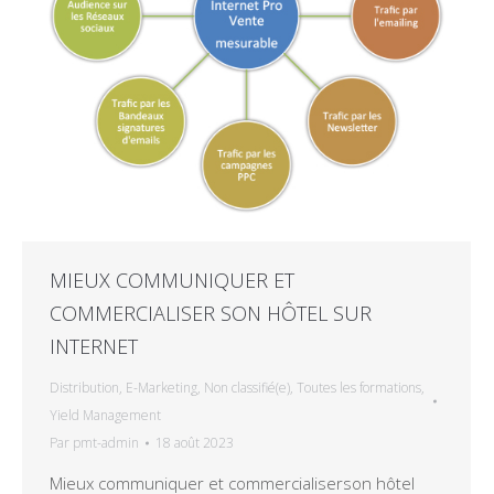
MIEUX COMMUNIQUER ET
COMMERCIALISER SON HÔTEL SUR
INTERNET
Distribution
,
E-Marketing
,
Non classifié(e)
,
Toutes les formations
,
Yield Management
Par
pmt-admin
18 août 2023
Mieux communiquer et commercialiserson hôtel