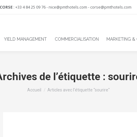
-CORSE
: +33 4 84 25 09 76 - nice@pmthotels.com - corse@pmthotels.com
YIELD MANAGEMENT
COMMERCIALISATION
MARKETING &
Archives de l’étiquette :
sourir
Vous êtes ici :
Accueil
Articles avec l’étiquette "sourire"