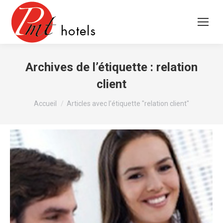
Archives de l’étiquette :
relation
client
Vous êtes ici :
Accueil
Articles avec l’étiquette "relation client"