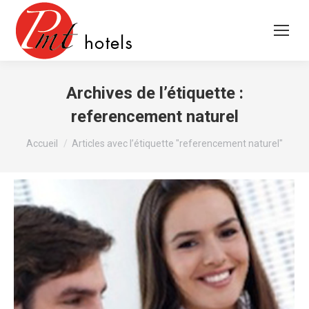
Archives de l’étiquette :
referencement naturel
Vous êtes ici :
Accueil
Articles avec l’étiquette "referencement naturel"