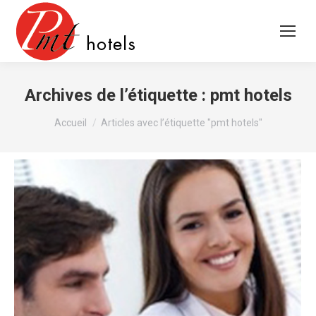
Archives de l’étiquette :
pmt hotels
Vous êtes ici :
Accueil
Articles avec l’étiquette "pmt hotels"