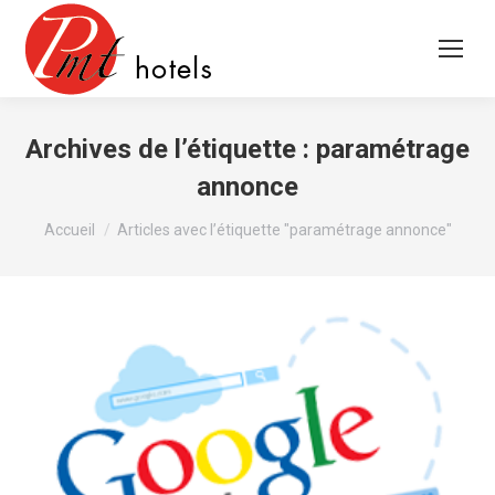
Archives de l’étiquette :
paramétrage
annonce
Vous êtes ici :
Accueil
Articles avec l’étiquette "paramétrage annonce"