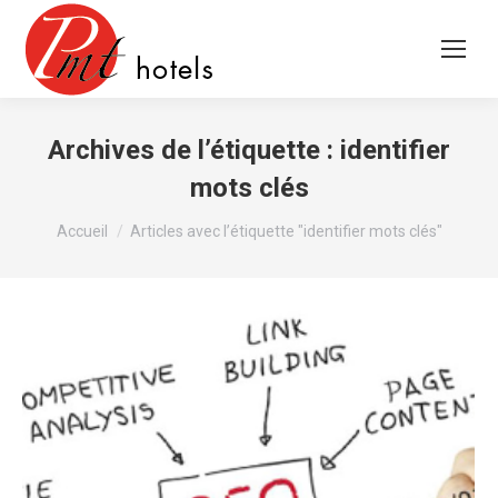
Archives de l’étiquette :
identifier
mots clés
Vous êtes ici :
Accueil
Articles avec l’étiquette "identifier mots clés"