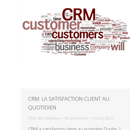
CRM: LA SATISFACTION CLIENT AU
QUOTIDIEN
CRM
,
Non classifié(e)
Par
pmt-admin
24 août 2023
CRMLa satisfaction client au quotidien Durée: 1