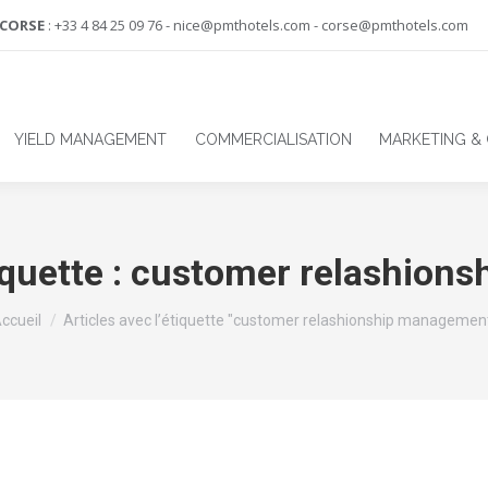
-CORSE
: +33 4 84 25 09 76 - nice@pmthotels.com - corse@pmthotels.com
YIELD MANAGEMENT
COMMERCIALISATION
MARKETING &
iquette :
customer relashion
ous êtes ici :
ccueil
Articles avec l’étiquette "customer relashionship managemen