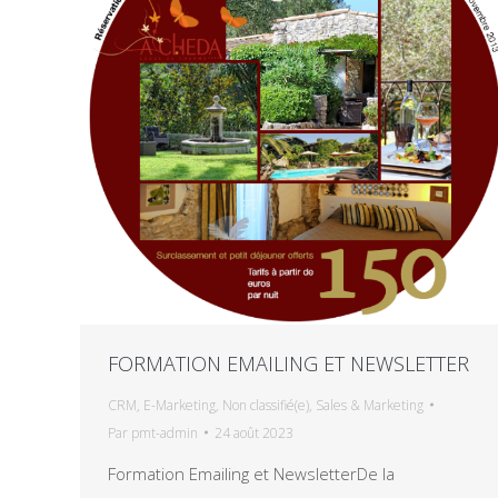
FORMATION EMAILING ET NEWSLETTER
CRM
,
E-Marketing
,
Non classifié(e)
,
Sales & Marketing
Par
pmt-admin
24 août 2023
Formation Emailing et NewsletterDe la