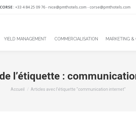
-CORSE
: +33 4 84 25 09 76 - nice@pmthotels.com - corse@pmthotels.com
YIELD MANAGEMENT
COMMERCIALISATION
MARKETING &
de l’étiquette :
communication
Vous êtes ici :
Accueil
Articles avec l’étiquette "communication internet"