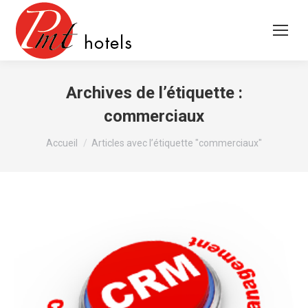
Archives de l’étiquette :
commerciaux
Vous êtes ici :
Accueil
Articles avec l’étiquette "commerciaux"