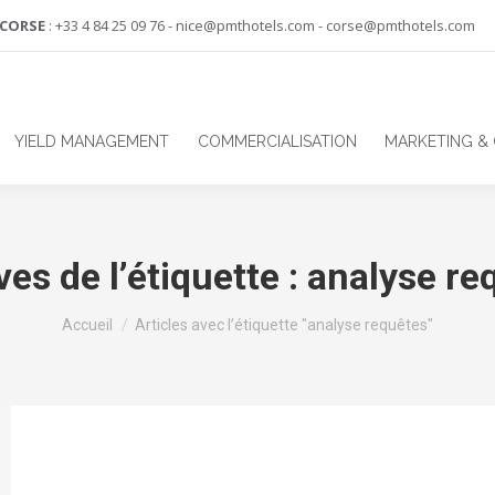
-CORSE
: +33 4 84 25 09 76 - nice@pmthotels.com - corse@pmthotels.com
YIELD MANAGEMENT
COMMERCIALISATION
MARKETING &
es de l’étiquette :
analyse re
Vous êtes ici :
Accueil
Articles avec l’étiquette "analyse requêtes"