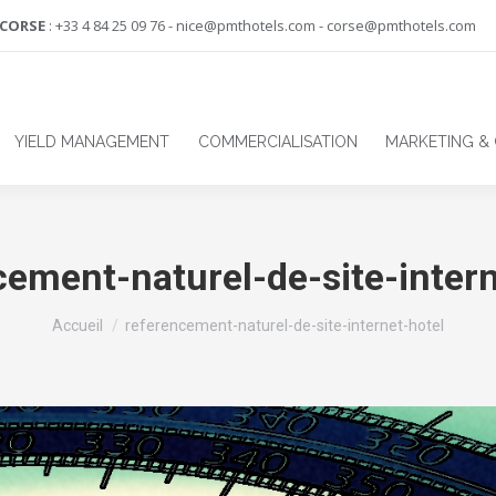
-CORSE
: +33 4 84 25 09 76 - nice@pmthotels.com - corse@pmthotels.com
YIELD MANAGEMENT
COMMERCIALISATION
MARKETING &
cement-naturel-de-site-intern
Vous êtes ici :
Accueil
referencement-naturel-de-site-internet-hotel