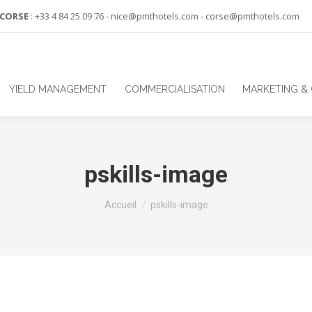
-CORSE
: +33 4 84 25 09 76 - nice@pmthotels.com - corse@pmthotels.com
YIELD MANAGEMENT
COMMERCIALISATION
MARKETING &
pskills-image
Vous êtes ici :
Accueil
pskills-image