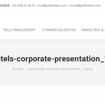
-CORSE
: +33 4 84 25 09 76 - nice@pmthotels.com - corse@pmthotels.com
YIELD MANAGEMENT
COMMERCIALISATION
MARKETING &
tels-corporate-presentation_
Vous êtes ici :
Accueil
pmt-hotels-corporate-presentation_11.jpeg