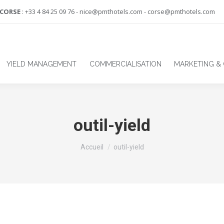
-CORSE
: +33 4 84 25 09 76 - nice@pmthotels.com - corse@pmthotels.com
YIELD MANAGEMENT
COMMERCIALISATION
MARKETING &
outil-yield
Vous êtes ici :
Accueil
outil-yield