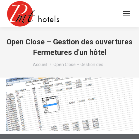
Open Close – Gestion des ouvertures
Fermetures d'un hôtel
Vous êtes ici :
Accueil
Open Close – Gestion des…