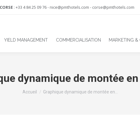
-CORSE
: +33 4 84 25 09 76 - nice@pmthotels.com - corse@pmthotels.com
YIELD MANAGEMENT
COMMERCIALISATION
MARKETING &
que dynamique de montée en
Vous êtes ici :
Accueil
Graphique dynamique de montée en…