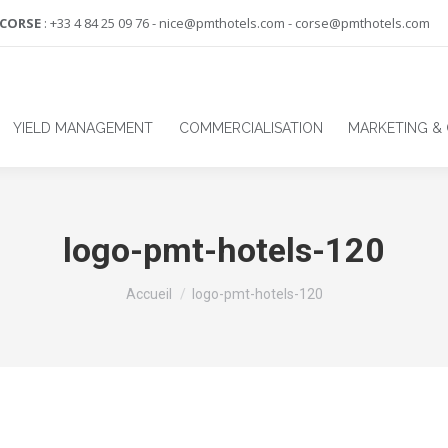
-CORSE
: +33 4 84 25 09 76 - nice@pmthotels.com - corse@pmthotels.com
YIELD MANAGEMENT
COMMERCIALISATION
MARKETING &
logo-pmt-hotels-120
Vous êtes ici :
Accueil
logo-pmt-hotels-120