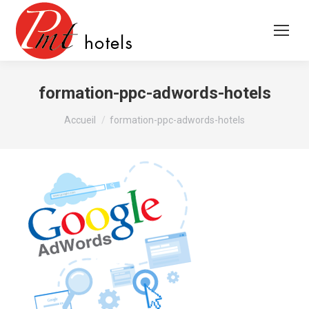
formation-ppc-adwords-hotels
Vous êtes ici :
Accueil
formation-ppc-adwords-hotels