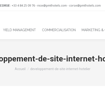
-CORSE
: +33 4 84 25 09 76 - nice@pmthotels.com - corse@pmthotels.com
YIELD MANAGEMENT
COMMERCIALISATION
MARKETING &
oppement-de-site-internet-ho
Vous êtes ici :
Accueil
developpement-de-site-internet-hotelier