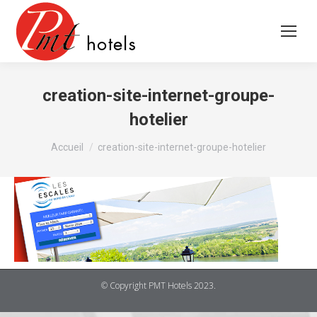
creation-site-internet-groupe-
hotelier
Vous êtes ici :
Accueil
creation-site-internet-groupe-hotelier
© Copyright PMT Hotels 2023.