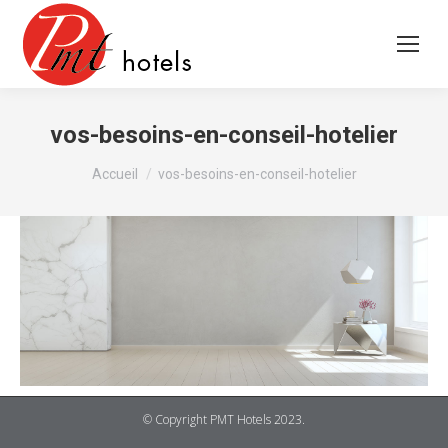
vos-besoins-en-conseil-hotelier
Vous êtes ici :
Accueil
vos-besoins-en-conseil-hotelier
© Copyright PMT Hotels 2023.